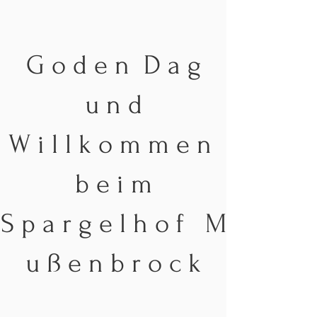
G o d e n D a g
u n d
W i l l k o m m e n
b e i m
S p a r g e l h o f M
u ß e n b r o c k